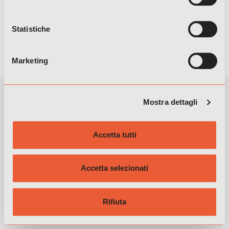
Con il tuo consenso, vorremmo anche:
raccogliere informazioni sulla tua posizione
Statistiche
geografica, con un'approssimazione di qualche
metro,
Marketing
Identificare il tuo dispositivo, scansionandolo
attivamente alla ricerca di caratteristiche specifiche
(impronte digitali).
Mostra dettagli
Approfondisci come vengono elaborati i tuoi dati personali
in collaborazione con:
e imposta le tue preferenze nella
sezione dettagli
. Puoi
modificare o ritirare il tuo consenso in qualsiasi momento
Accetta tutti
dalla Dichiarazione sui cookie.
Utilizziamo i cookie per personalizzare contenuti ed
Accetta selezionati
Privacy Policy
Cookie Policy
Contatti
annunci, per fornire funzionalità dei social media e per
analizzare il nostro traffico. Condividiamo inoltre
informazioni sul modo in cui utilizza il nostro sito con i
Rifiuta
nostri partner che si occupano di analisi dei dati web,
pubblicità e social media, i quali potrebbero combinarle