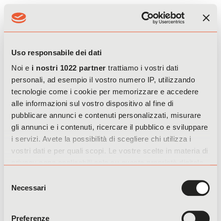
EN
IT
Uso responsabile dei dati
Noi e
i nostri 1022 partner
trattiamo i vostri dati
Hai perso la password? Inserisci il tuo nome utente o
personali, ad esempio il vostro numero IP, utilizzando
l'indirizzo email. Riceverai tramite email un link per generarne
tecnologie come i cookie per memorizzare e accedere
una nuova.
alle informazioni sul vostro dispositivo al fine di
pubblicare annunci e contenuti personalizzati, misurare
gli annunci e i contenuti, ricercare il pubblico e sviluppare
i servizi. Avete la possibilità di scegliere chi utilizza i
vostri dati e per quali scopi. Le vostre scelte in materia di
Resettare la password
privacy sono applicabili solo su questa proprietà digitale
in cui avete effettuato le vostre scelte. È possibile
Selezione
modificare o revocare il proprio consenso in qualsiasi
Necessari
del
momento dalla Dichiarazione sui cookie o facendo clic
consenso
sull'icona di attivazione della privacy.
Preferenze